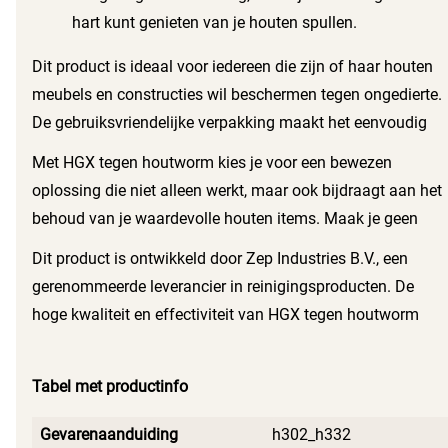
hart kunt genieten van je houten spullen.
Dit product is ideaal voor iedereen die zijn of haar houten
meubels en constructies wil beschermen tegen ongedierte.
De gebruiksvriendelijke verpakking maakt het eenvoudig
om het product aan te brengen, zelfs voor de minder
Met HGX tegen houtworm kies je voor een bewezen
ervaren gebruiker. HGX tegen houtworm is de betrouwbare
oplossing die niet alleen werkt, maar ook bijdraagt aan het
keuze voor een effectieve ongediertebestrijding.
behoud van je waardevolle houten items. Maak je geen
zorgen meer over houtworm en geniet van je houten
Dit product is ontwikkeld door Zep Industries B.V., een
meubels zonder angst voor schade.
gerenommeerde leverancier in reinigingsproducten. De
hoge kwaliteit en effectiviteit van HGX tegen houtworm
maken het een must-have voor elke huiseigenaar.
Tabel met productinfo
Gevarenaanduiding
h302_h332