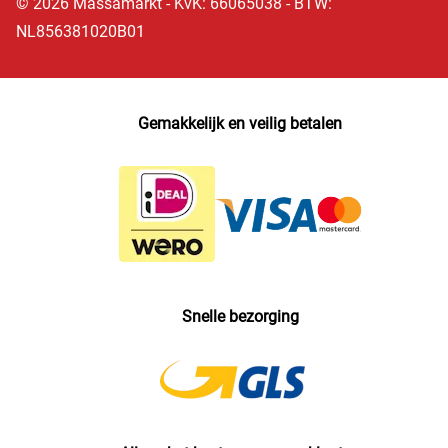
© 2026 Massamarkt - KvK: 66065038 - BTW:
NL856381020B01
Gemakkelijk en veilig betalen
Snelle bezorging