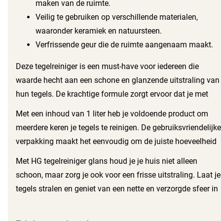
maken van de ruimte.
Veilig te gebruiken op verschillende materialen,
waaronder keramiek en natuursteen.
Verfrissende geur die de ruimte aangenaam maakt.
Deze tegelreiniger is een must-have voor iedereen die
waarde hecht aan een schone en glanzende uitstraling van
hun tegels. De krachtige formule zorgt ervoor dat je met
minimale inspanning maximale resultaten behaalt. Of het
Met een inhoud van 1 liter heb je voldoende product om
nu gaat om de badkamer, keuken of andere ruimtes, HG
meerdere keren je tegels te reinigen. De gebruiksvriendelijke
tegelreiniger glans laat je tegels er weer als nieuw uitzien.
verpakking maakt het eenvoudig om de juiste hoeveelheid
te doseren. HG is een betrouwbaar merk dat bekend staat
Met HG tegelreiniger glans houd je je huis niet alleen
om zijn hoge kwaliteit en effectieve
schoon, maar zorg je ook voor een frisse uitstraling. Laat je
schoonmaakproducten. Kies voor HG tegelreiniger glans en
tegels stralen en geniet van een nette en verzorgde sfeer in
ervaar zelf het verschil in reinigingskracht en glans.
je woning. Dit product is een slimme keuze voor iedereen
die streeft naar perfectie in de schoonmaak.