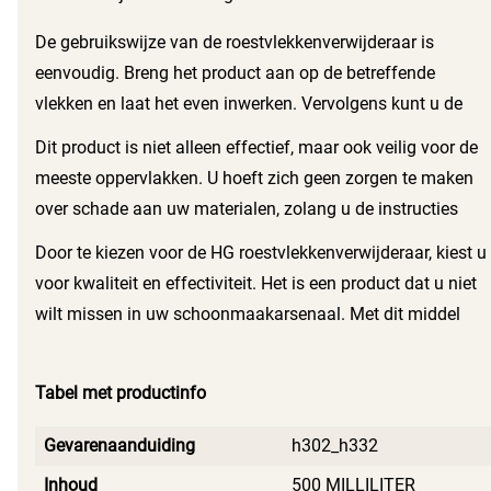
De gebruikswijze van de roestvlekkenverwijderaar is
eenvoudig. Breng het product aan op de betreffende
vlekken en laat het even inwerken. Vervolgens kunt u de
vlekken met een doek of een borstel verwijderen. Dit maakt
Dit product is niet alleen effectief, maar ook veilig voor de
het een praktische keuze voor zowel thuisgebruik als voor
meeste oppervlakken. U hoeft zich geen zorgen te maken
professionele schoonmaakklussen.
over schade aan uw materialen, zolang u de instructies
opvolgt. De HG roestvlekkenverwijderaar is een
Door te kiezen voor de HG roestvlekkenverwijderaar, kiest u
betrouwbare keuze voor iedereen die met roestvlekken te
voor kwaliteit en effectiviteit. Het is een product dat u niet
maken heeft.
wilt missen in uw schoonmaakarsenaal. Met dit middel
houdt u uw ruimtes vrij van roestvlekken en behoudt u de
schoonheid van uw materialen.
Tabel met productinfo
Gevarenaanduiding
h302_h332
Inhoud
500 MILLILITER