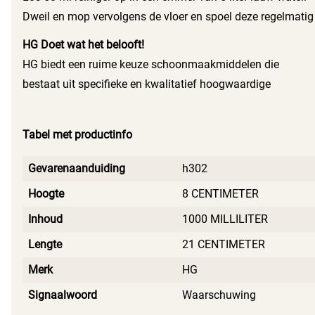
Dweil en mop vervolgens de vloer en spoel deze regelmatig
goed uit in de gemaakte oplossing. Laat de vloer uit
HG Doet wat het belooft!
zichzelf drogen. Spoel of dweil de vloer niet na.
HG biedt een ruime keuze schoonmaakmiddelen die
bestaat uit specifieke en kwalitatief hoogwaardige
probleemoplossers voor reiniging, onderhoud en herstel.
Tabel met productinfo
Gevarenaanduiding
h302
Hoogte
8 CENTIMETER
Inhoud
1000 MILLILITER
Lengte
21 CENTIMETER
Merk
HG
Signaalwoord
Waarschuwing