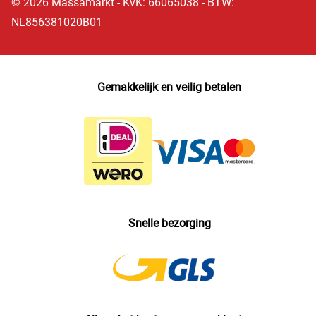
© 2026 Massamarkt - KvK: 66065038 - BTW:
NL856381020B01
Gemakkelijk en veilig betalen
Snelle bezorging