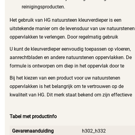
reinigingsproducten.
Het gebruik van HG natuursteen kleurverdieper is een
uitstekende manier om de levensduur van uw natuurstenen
oppervlakken te verlengen. Door regelmatig gebruik
behoudt u niet alleen de esthetische waarde, maar
U kunt de kleurverdieper eenvoudig toepassen op vloeren,
voorkomt u ook dat vuil en vlekken zich hechten aan het
aanrechtbladen en andere natuurstenen oppervlakken. De
oppervlak. Dit product is een must-have voor iedereen die
formule is ontworpen om diep in het oppervlak door te
waarde hecht aan de verzorging van natuursteen.
dringen en biedt langdurige bescherming tegen slijtage en
Bij het kiezen van een product voor uw natuurstenen
vervaging. Dit zorgt ervoor dat uw natuursteen er altijd op
oppervlakken is het belangrijk om te vertrouwen op de
zijn best uitziet.
kwaliteit van HG. Dit merk staat bekend om zijn effectieve
en betrouwbare schoonmaak- en onderhoudsproducten,
speciaal ontwikkeld voor de behoeften van gebruikers. Met
Tabel met productinfo
HG natuursteen kleurverdieper kiest u voor een product dat
zijn beloftes waarmaakt en uw natuursteen de zorg geeft
Gevarenaanduiding
h302_h332