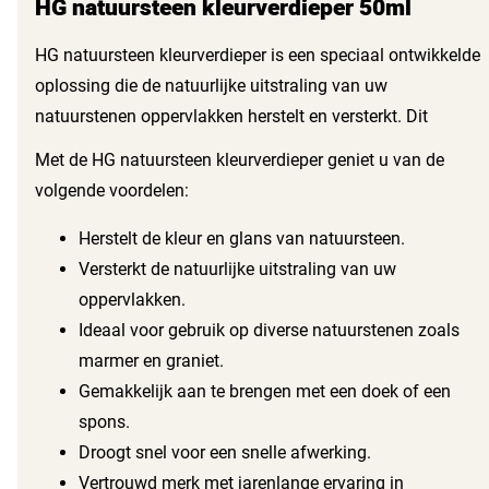
HG natuursteen kleurverdieper 50ml
HG natuursteen kleurverdieper is een speciaal ontwikkelde
oplossing die de natuurlijke uitstraling van uw
natuurstenen oppervlakken herstelt en versterkt. Dit
product is ideaal voor het revitaliseren van kleur en glans,
Met de HG natuursteen kleurverdieper geniet u van de
waardoor uw natuursteen er weer als nieuw uitziet. Het is
volgende voordelen:
eenvoudig in gebruik en zeer effectief, perfect voor zowel
thuisgebruik als professioneel onderhoud.
Herstelt de kleur en glans van natuursteen.
Versterkt de natuurlijke uitstraling van uw
oppervlakken.
Ideaal voor gebruik op diverse natuurstenen zoals
marmer en graniet.
Gemakkelijk aan te brengen met een doek of een
spons.
Droogt snel voor een snelle afwerking.
Vertrouwd merk met jarenlange ervaring in