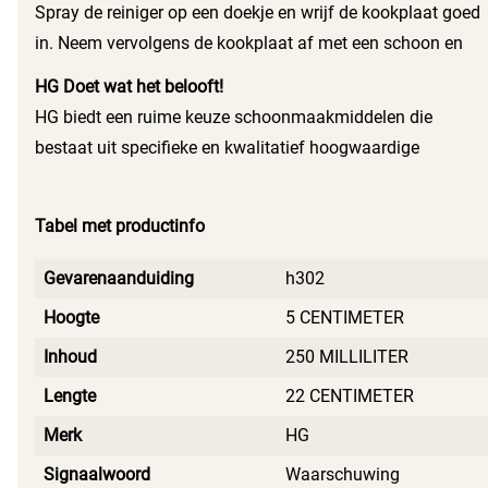
Spray de reiniger op een doekje en wrijf de kookplaat goed
in. Neem vervolgens de kookplaat af met een schoon en
uitgespoeld doekje. Wrijf de kookplaat in tot er een mooie
HG Doet wat het belooft!
glans ontstaat.
HG biedt een ruime keuze schoonmaakmiddelen die
bestaat uit specifieke en kwalitatief hoogwaardige
probleemoplossers voor reiniging, onderhoud en herstel.
Tabel met productinfo
Gevarenaanduiding
h302
Hoogte
5 CENTIMETER
Inhoud
250 MILLILITER
Lengte
22 CENTIMETER
Merk
HG
Signaalwoord
Waarschuwing