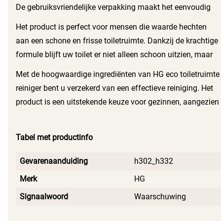
De gebruiksvriendelijke verpakking maakt het eenvoudig
om de reiniger precies daar aan te brengen waar het nodig
Het product is perfect voor mensen die waarde hechten
is. U hoeft zich geen zorgen te maken over schadelijke
aan een schone en frisse toiletruimte. Dankzij de krachtige
stoffen, want deze reiniger is ontworpen met het oog op
formule blijft uw toilet er niet alleen schoon uitzien, maar
zowel de gebruiker als het milieu.
voelt het ook fris aan. De reiniger is geschikt voor
Met de hoogwaardige ingrediënten van HG eco toiletruimte
verschillende soorten oppervlakken en laat geen strepen
reiniger bent u verzekerd van een effectieve reiniging. Het
achter.
product is een uitstekende keuze voor gezinnen, aangezien
het veilig is in gebruik en geen schadelijke chemicaliën
bevat. Voor een stralend schone toiletruimte is HG eco
Tabel met productinfo
toiletruimte reiniger de juiste keuze.
Gevarenaanduiding
h302_h332
Merk
HG
Signaalwoord
Waarschuwing