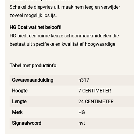
Schakel de diepvries uit, maak hem leeg en verwijder
zoveel mogelijk los ijs.
Spuit vervolgens de ontdooier op het vastzittende ijs. Laat
HG Doet wat het belooft!
het 5 tot 10 minuten inwerken en verwijder daarna het ijs.
HG biedt een ruime keuze schoonmaakmiddelen die
Herhaling is mogelijk indien nodig.
bestaat uit specifieke en kwalitatief hoogwaardige
probleemoplossers voor reiniging, onderhoud en herstel.
Tabel met productinfo
Gevarenaanduiding
h317
Hoogte
7 CENTIMETER
Lengte
24 CENTIMETER
Merk
HG
Signaalwoord
nvt