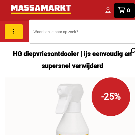
0
HG diepvriesontdooier | ijs eenvoudig en
supersnel verwijderd
-25%