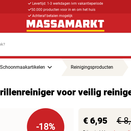
Levertijd: 1-3 werkdagen ivm vakantieperiode
50.000 producten voor in en om het huis
Achteraf betalen mogelijk
Schoonmaakartikelen
Reinigingsproducten
rillenreiniger voor veilig reini
€ 6,95
€ 8
-18%