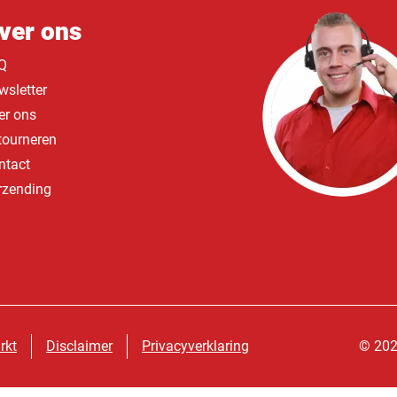
ver ons
Q
wsletter
er ons
tourneren
ntact
rzending
rkt
Disclaimer
Privacyverklaring
© 202