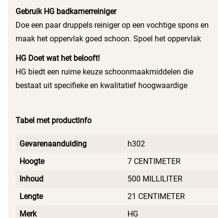
Gebruik HG badkamerreiniger
Doe een paar druppels reiniger op een vochtige spons en
maak het oppervlak goed schoon. Spoel het oppervlak
vervolgens na of neem het af met een vochtige doek.
HG Doet wat het belooft!
HG biedt een ruime keuze schoonmaakmiddelen die
bestaat uit specifieke en kwalitatief hoogwaardige
probleemoplossers voor reiniging, onderhoud en herstel.
Tabel met productinfo
Gevarenaanduiding
h302
Hoogte
7 CENTIMETER
Inhoud
500 MILLILITER
Lengte
21 CENTIMETER
Merk
HG