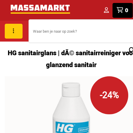
0
HG sanitairglans | dÃ© sanitairreiniger voo
glanzend sanitair
-24%