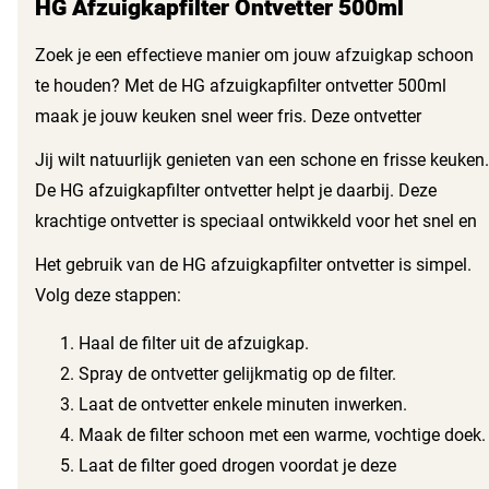
HG Afzuigkapfilter Ontvetter 500ml
Zoek je een effectieve manier om jouw afzuigkap schoon
te houden? Met de HG afzuigkapfilter ontvetter 500ml
maak je jouw keuken snel weer fris. Deze ontvetter
verwijdert vet en ander vuil moeiteloos, zodat jouw
Jij wilt natuurlijk genieten van een schone en frisse keuken.
afzuigkap optimaal blijft werken.
De HG afzuigkapfilter ontvetter helpt je daarbij. Deze
krachtige ontvetter is speciaal ontwikkeld voor het snel en
eenvoudig reinigen van afzuigkapfilters. Hiermee voorkom
Het gebruik van de HG afzuigkapfilter ontvetter is simpel.
je ophoping van vet en vuil, wat de levensduur van jouw
Volg deze stappen:
afzuigkap verlengt.
Haal de filter uit de afzuigkap.
Spray de ontvetter gelijkmatig op de filter.
Laat de ontvetter enkele minuten inwerken.
Maak de filter schoon met een warme, vochtige doek.
Laat de filter goed drogen voordat je deze