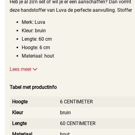
Heb je al zo'n set of wil je er een aanschaffen? Dan vormt
deze handstoffer van Luva de perfecte aanvulling. Stoffer
en blik stellen je in staat om snel en eenvoudig vuil op te
Merk: Luva
vegen. Het duo zorgt ervoor dat je vloer moeiteloos schoon
Kleur: bruin
blijft.
Lengte: 60 cm
Hoogte: 6 cm
Materiaal: hout
Lees meer
Tabel met productinfo
Hoogte
6 CENTIMETER
Kleur
bruin
Lengte
60 CENTIMETER
Materiaal
hout