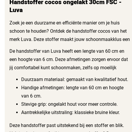
Handstoffer cocos ongelakt 30cm FSC -
Luva
Zoek je een duurzame en efficiënte manier om je huis
schoon te houden? Ontdek de handstoffer cocos van het
merk Luva. Deze stoffer maakt jouw schoonmaakklus een
stuk makkelijker. Gemaakt van stevig hout, biedt deze
De handstoffer van Luva heeft een lengte van 60 cm en
handstoffer een lange levensduur en een betrouwbare
een hoogte van 6 cm. Deze afmetingen zorgen ervoor dat
prestatie. Met zijn bruine kleur en natuurlijke uitstraling
jij comfortabel kunt schoonmaken, zelfs op moeilijk
past hij perfect in elke schoonmaakkast.
bereikbare plekken. Het ongelakte hout zorgt voor een
Duurzaam materiaal: gemaakt van kwalitatief hout.
stevige grip, wat het schoonmaken makkelijker maakt.
Handige afmetingen: lengte van 60 cm en hoogte
van 6 cm.
Stevige grip: ongelakt hout voor meer controle.
Aantrekkelijke uitstraling: klassieke bruine kleur.
Deze handstoffer past uitstekend bij een stoffer en blik.