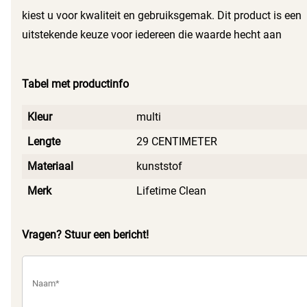
maar ook een handige aanvulling voor uw
kiest u voor kwaliteit en gebruiksgemak. Dit product is een
schoonmaakroutine.
uitstekende keuze voor iedereen die waarde hecht aan
hygiëne en een schone keuken. Laat vuil en resten geen
kans, en zorg voor een frisse en schone uitstraling van uw
Tabel met productinfo
flessen en andere vaatwerkstukken.
Kleur
multi
Lengte
29 CENTIMETER
Materiaal
kunststof
Merk
Lifetime Clean
Vragen? Stuur een bericht!