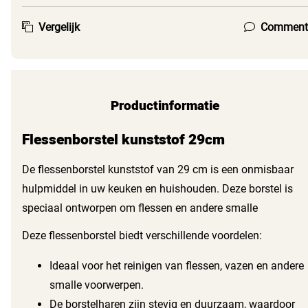
Vergelijk
Comment
Productinformatie
Flessenborstel kunststof 29cm
De flessenborstel kunststof van 29 cm is een onmisbaar
hulpmiddel in uw keuken en huishouden. Deze borstel is
speciaal ontworpen om flessen en andere smalle
vaatwerkstukken grondig te reinigen. Met zijn stevige
Deze flessenborstel biedt verschillende voordelen:
kunststof borstelharen bereikt u eenvoudig de moeilijkste
hoeken en zorgt u ervoor dat uw flessen weer stralend
Ideaal voor het reinigen van flessen, vazen en andere
schoon zijn.
smalle voorwerpen.
De borstelharen zijn stevig en duurzaam, waardoor