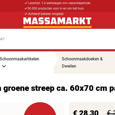
Levertijd: 1-3 werkdagen ivm vakantieperiode
50.000 producten voor in en om het huis
Achteraf betalen mogelijk
Schoonmaakartikelen
Schoonmaakdoeken &
Dweilen
 groene streep ca. 60x70 cm p
€ 28,30
€ 