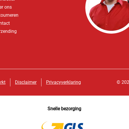
er ons
tourneren
ntact
rzending
rkt
Disclaimer
Privacyverklaring
© 202
Snelle bezorging