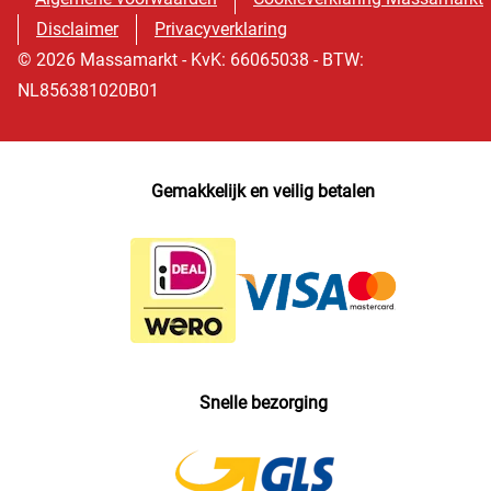
Disclaimer
Privacyverklaring
© 2026 Massamarkt - KvK: 66065038 - BTW:
NL856381020B01
Gemakkelijk en veilig betalen
Snelle bezorging