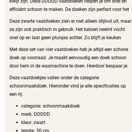
kwijt zijn. Deze DDDDD vaatdoeken helpen je om snel en
efficiënt schoon te maken. De doeken zijn perfect voor het
afnemen van aanrechtbladen, tafels en andere
Deze zwarte vaatdoeken zien er niet alleen stijlvol uit, maar
oppervlakken. Dankzij de handige maat van 30x30 cm
ze zijn ook praktisch in gebruik. Het katoen neemt vocht
passen ze goed in je hand en zijn ze makkelijk uit te
snel op en laat geen pluisjes achter. Zo blijft je keuken
wringen.
hygiënisch en schoon.
Met deze set van vier vaatdoeken heb je altijd een schone
doek op voorraad. Je maakt eenvoudig een doek schoon
door hem in de wasmachine te doen. Hierdoor bespaar je
tijd en moeite, terwijl je keuken stralend schoon blijft.
Deze vaatdoekjes vallen onder de categorie
schoonmaakdoek. Hieronder vind je alle specificaties op
een rij:
categorie: schoonmaakdoek
merk: DDDDD
kleur: zwart
lengte: 30 cm