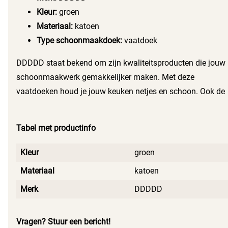
Kleur:
groen
Materiaal:
katoen
Type schoonmaakdoek:
vaatdoek
DDDDD staat bekend om zijn kwaliteitsproducten die jouw
schoonmaakwerk gemakkelijker maken. Met deze
vaatdoeken houd je jouw keuken netjes en schoon. Ook de
zachte, katoenen stof maakt schoonmaken comfortabel en
efficiënt. Voeg vandaag nog de DDDDD vaatdoek Basic
Tabel met productinfo
pastel groen aan jouw schoonmaakarsenaal toe en geniet
van het verschil!
Kleur
groen
Materiaal
katoen
Merk
DDDDD
Vragen? Stuur een bericht!