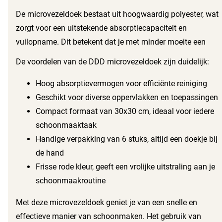
Company B.V. is ontworpen om jouw huishoudelijke
De microvezeldoek bestaat uit hoogwaardig polyester, wat
klusjes een stuk eenvoudiger te maken. Deze veelzijdige
zorgt voor een uitstekende absorptiecapaciteit en
doekjes houden je ruimtes niet alleen schoon, maar zijn
vuilopname. Dit betekent dat je met minder moeite een
ook perfect voor diverse schoonmaaktaken in en om het
schone en frisse omgeving creëert. De doekjes zijn ideaal
De voordelen van de DDD microvezeldoek zijn duidelijk:
huis.
voor het reinigen van verschillende oppervlakken, zoals
keukens, badkamers en meubels. Dankzij de compacte
Hoog absorptievermogen voor efficiënte reiniging
maat zijn ze bovendien eenvoudig op te bergen en mee te
Geschikt voor diverse oppervlakken en toepassingen
nemen.
Compact formaat van 30x30 cm, ideaal voor iedere
schoonmaaktaak
Handige verpakking van 6 stuks, altijd een doekje bij
de hand
Frisse rode kleur, geeft een vrolijke uitstraling aan je
schoonmaakroutine
Met deze microvezeldoek geniet je van een snelle en
effectieve manier van schoonmaken. Het gebruik van