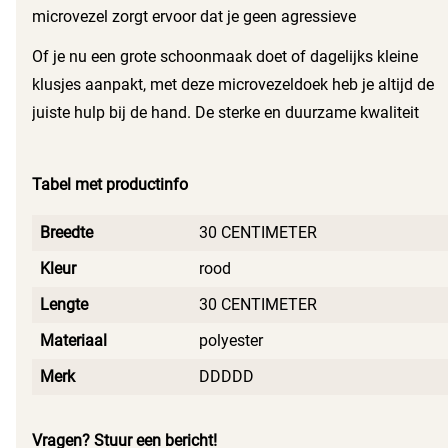
microvezel zorgt ervoor dat je geen agressieve
schoonmaakmiddelen nodig hebt, wat ook beter is voor het
Of je nu een grote schoonmaak doet of dagelijks kleine
milieu. Je zult merken dat de doekjes niet alleen
klusjes aanpakt, met deze microvezeldoek heb je altijd de
functioneel zijn, maar ook bijdragen aan een duurzamere
juiste hulp bij de hand. De sterke en duurzame kwaliteit
levensstijl. De DDD microvezeldoek laat geen strepen
van het materiaal zorgt ervoor dat deze doekjes lang
achter, waardoor je altijd een glanzend resultaat behaalt.
meegaan, wat ze tot een slimme keuze maakt voor elk
Tabel met productinfo
huishouden. Voeg de DDD microvezeldoek toe aan je
schoonmaakarsenaal en ervaar zelf het gemak van een
Breedte
30 CENTIMETER
schone en frisse leefomgeving.
Kleur
rood
Lengte
30 CENTIMETER
Materiaal
polyester
Merk
DDDDD
Vragen? Stuur een bericht!