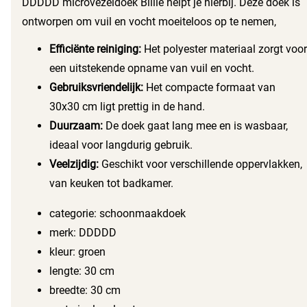
DDDDD microvezeldoek Billie helpt je hierbij. Deze doek is
hoogwaardige polyester materiaal garandeert
ontworpen om vuil en vocht moeiteloos op te nemen,
duurzaamheid en efficiëntie, keer op keer.
zonder schoonmaakmiddelen. De groene kleur geeft een
Efficiënte reiniging:
Het polyester materiaal zorgt voor
frisse uitstraling en past perfect in elke keuken of
een uitstekende opname van vuil en vocht.
badkamer.
Gebruiksvriendelijk:
Het compacte formaat van
30x30 cm ligt prettig in de hand.
Duurzaam:
De doek gaat lang mee en is wasbaar,
ideaal voor langdurig gebruik.
Veelzijdig:
Geschikt voor verschillende oppervlakken,
van keuken tot badkamer.
categorie: schoonmaakdoek
merk: DDDDD
kleur: groen
lengte: 30 cm
breedte: 30 cm