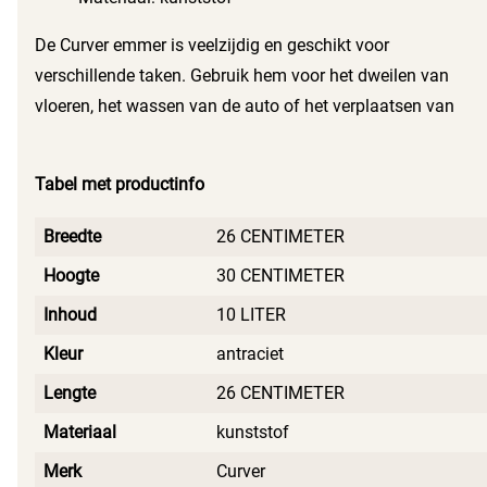
De Curver emmer is veelzijdig en geschikt voor
verschillende taken. Gebruik hem voor het dweilen van
vloeren, het wassen van de auto of het verplaatsen van
water in de tuin. Dankzij de stevige constructie en het
comfortabele hengsel is hij de perfecte hulp in en om het
Tabel met productinfo
huis.
Breedte
26 CENTIMETER
Hoogte
30 CENTIMETER
Inhoud
10 LITER
Kleur
antraciet
Lengte
26 CENTIMETER
Materiaal
kunststof
Merk
Curver