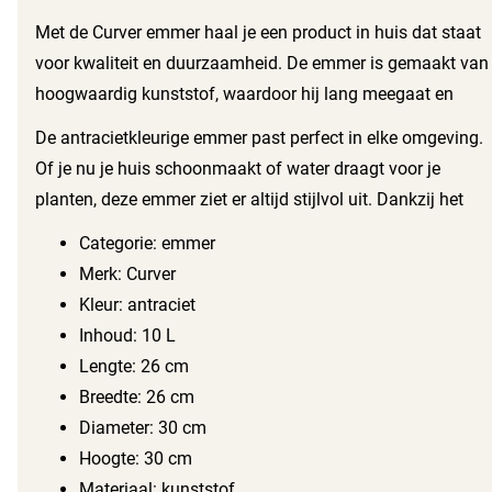
Deze emmer is ideaal voor schoonmaken, tuinieren en
Met de Curver emmer haal je een product in huis dat staat
andere huishoudelijke taken.
voor kwaliteit en duurzaamheid. De emmer is gemaakt van
hoogwaardig kunststof, waardoor hij lang meegaat en
bestand is tegen intensief gebruik. Het stalen hengsel zorgt
De antracietkleurige emmer past perfect in elke omgeving.
voor extra stevigheid en comfort tijdens het dragen, zelfs
Of je nu je huis schoonmaakt of water draagt voor je
als de emmer volledig gevuld is.
planten, deze emmer ziet er altijd stijlvol uit. Dankzij het
compacte formaat kun je hem gemakkelijk opbergen
Categorie: emmer
zonder veel ruimte in beslag te nemen.
Merk: Curver
Kleur: antraciet
Inhoud: 10 L
Lengte: 26 cm
Breedte: 26 cm
Diameter: 30 cm
Hoogte: 30 cm
Materiaal: kunststof