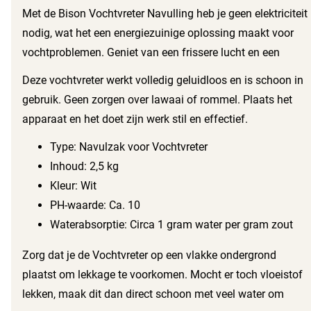
eenvoudig en zorgt ervoor dat je snel en zonder gedoe
Met de Bison Vochtvreter Navulling heb je geen elektriciteit
verder kunt met je dag.
nodig, wat het een energiezuinige oplossing maakt voor
vochtproblemen. Geniet van een frissere lucht en een
drogere omgeving zonder extra kosten op je
Deze vochtvreter werkt volledig geluidloos en is schoon in
energierekening.
gebruik. Geen zorgen over lawaai of rommel. Plaats het
apparaat en het doet zijn werk stil en effectief.
Type: Navulzak voor Vochtvreter
Inhoud: 2,5 kg
Kleur: Wit
PH-waarde: Ca. 10
Waterabsorptie: Circa 1 gram water per gram zout
Zorg dat je de Vochtvreter op een vlakke ondergrond
plaatst om lekkage te voorkomen. Mocht er toch vloeistof
lekken, maak dit dan direct schoon met veel water om