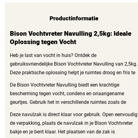
Productinformatie
Bison Vochtvreter Navulling 2,5kg: Ideale
Oplossing tegen Vocht
Heb je last van vocht in huis? Ontdek de
gebruiksvriendelijke Bison Vochtvreter Navulling van 2,5kg.
Deze praktische oplossing helpt je ruimtes droog en fris te
houden, zonder enige inspanning!
De Bison Vochtvreter Navulling biedt een krachtige
bescherming tegen vocht, condens en onaangename
geurtjes. Gebruik het in verschillende ruimtes zoals de
kelder, het tuinhuis of zelfs in je caravan. Het beschermt
Deze navulzak is direct klaar voor gebruik. Open eenvoudig
niet alleen je muren en meubels, maar ook je gezondheid
de verpakking, plaats de navulzak in je Bison Vochtvreter
door het verminderen van allergenen en schimmels die in
bakje en je bent klaar. Het plaatsen van de zak is
vochtige omgevingen gedijen.