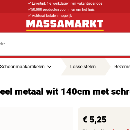
Levertijd: 1-3 werkdagen ivm vakantieperiode
50.000 producten voor in en om het huis
Achteraf betalen mogelijk
Schoonmaakartikelen
Losse stelen
Bezems
eel metaal wit 140cm met schr
€ 5,25