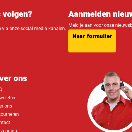
s volgen?
Aanmelden nieuw
Meld je aan voor onze nieuwsbr
e via onze social media kanalen.
Naar formulier
ver ons
Q
wsletter
er ons
tourneren
ntact
rzending