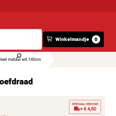
Winkelmandje
0
teel metaal wit 140cm
oefdraad
SPECIAAL VERVOER
+ € 4,50