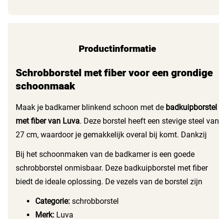
Productinformatie
Schrobborstel met fiber voor een grondige
schoonmaak
Maak je badkamer blinkend schoon met de
badkuipborstel
met fiber van Luva
. Deze borstel heeft een stevige steel van
27 cm, waardoor je gemakkelijk overal bij komt. Dankzij
het houten handvat ligt de borstel prettig in de hand en kun
Bij het schoonmaken van de badkamer is een goede
je zonder moeite kracht zetten tijdens het schoonmaken.
schrobborstel onmisbaar. Deze badkuipborstel met fiber
De bruine kleur geeft de borstel een stijlvolle uitstraling,
biedt de ideale oplossing. De vezels van de borstel zijn
passend in elke badkamer.
sterk genoeg om hardnekkig vuil en zeepresten te
Categorie:
schrobborstel
verwijderen, maar zacht genoeg om je badkuip of tegels
Merk:
Luva