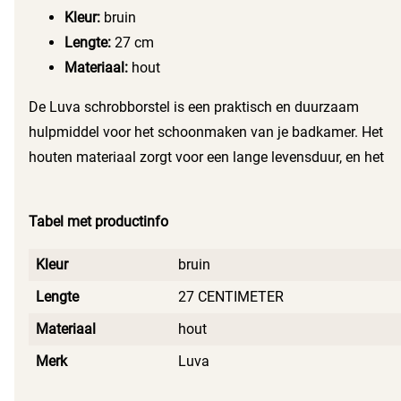
niet te beschadigen. Hierdoor blijft jouw badkamer stralend
Kleur:
bruin
schoon zonder krassen of beschadigingen.
Lengte:
27 cm
Materiaal:
hout
De Luva schrobborstel is een praktisch en duurzaam
hulpmiddel voor het schoonmaken van je badkamer. Het
houten materiaal zorgt voor een lange levensduur, en het
ergonomische ontwerp maakt schoonmaken minder
vermoeiend. Je bespaart tijd en energie, en je badkamer
Tabel met productinfo
ziet er altijd fris en verzorgd uit. Bestel vandaag nog via
Massamarkt en ervaar zelf het gemak van deze handige
Kleur
bruin
badkuipborstel!
Lengte
27 CENTIMETER
Materiaal
hout
Merk
Luva