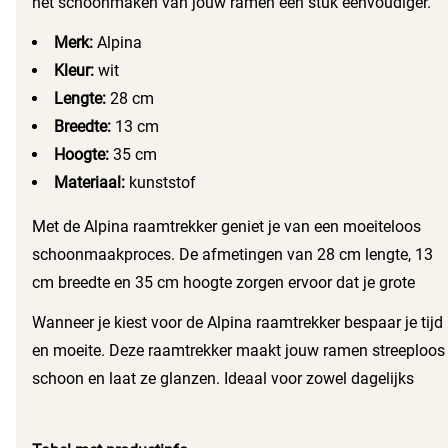
het schoonmaken van jouw ramen een stuk eenvoudiger.
Dankzij het ergonomische ontwerp en hoogwaardige
Merk:
Alpina
materiaal neem je moeiteloos vuil en strepen weg. Geen
Kleur:
wit
gedoe meer met natte doeken of papieren handdoeken
Lengte:
28 cm
Breedte:
13 cm
Hoogte:
35 cm
Materiaal:
kunststof
Met de Alpina raamtrekker geniet je van een moeiteloos
schoonmaakproces. De afmetingen van 28 cm lengte, 13
cm breedte en 35 cm hoogte zorgen ervoor dat je grote
oppervlakken snel schoonmaakt. De witte kleur en strakke
Wanneer je kiest voor de Alpina raamtrekker bespaar je tijd
vormgeving passen perfect in elke schoonmaakuitrusting.
en moeite. Deze raamtrekker maakt jouw ramen streeploos
Het kunststof materiaal is niet alleen duurzaam maar ook
schoon en laat ze glanzen. Ideaal voor zowel dagelijks
eenvoudig te reinigen na gebruik.
gebruik als voor die grote schoonmaakbeurt. Voeg deze
ruitenreiniger toe aan jouw schoonmaakarsenaal en ervaar