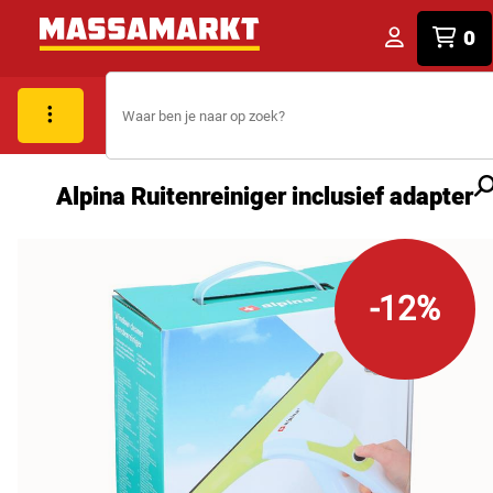
0
Alpina Ruitenreiniger inclusief adapter
-12%