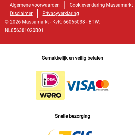
Algemene voorwaarden
Cookieverklaring Massamarkt
Disclaimer
Privacyverklaring
© 2026 Massamarkt - KvK: 66065038 - BTW:
NL856381020B01
Gemakkelijk en veilig betalen
Snelle bezorging