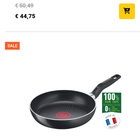
€ 50,49
€ 44,75
SALE