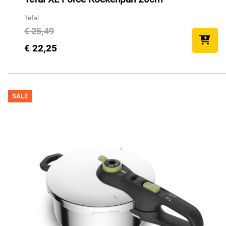
Tefal
€ 25,49
€ 22,25
SALE