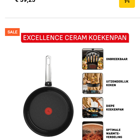
€ 59,25
SALE