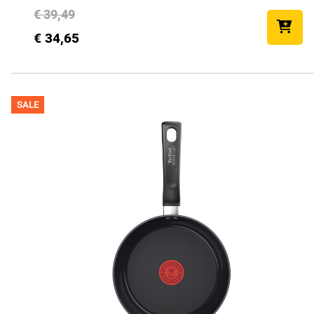
€ 39,49
€ 34,65
SALE