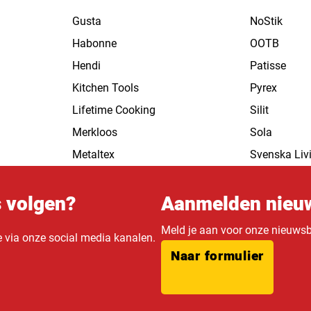
Gusta
NoStik
Habonne
OOTB
Hendi
Patisse
Kitchen Tools
Pyrex
Lifetime Cooking
Silit
Merkloos
Sola
Metaltex
Svenska Liv
s volgen?
Aanmelden nieuw
Meld je aan voor onze nieuwsbr
e via onze social media kanalen.
Naar formulier