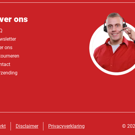
ver ons
Q
wsletter
er ons
tourneren
ntact
rzending
rkt
Disclaimer
Privacyverklaring
© 202