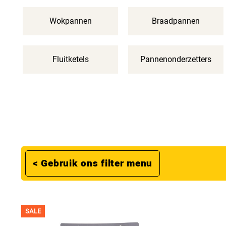
Wokpannen
Braadpannen
Fluitketels
Pannenonderzetters
< Gebruik ons filter menu
SALE