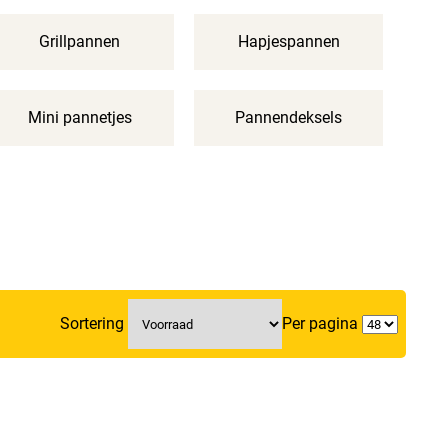
Grillpannen
Hapjespannen
Mini pannetjes
Pannendeksels
Sortering
Per pagina