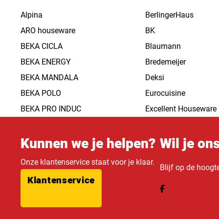
Alpina
BerlingerHaus
ARO houseware
BK
BEKA CICLA
Blaumann
BEKA ENERGY
Bredemeijer
BEKA MANDALA
Deksi
BEKA POLO
Eurocuisine
BEKA PRO INDUC
Excellent Houseware
Kunnen we je helpen?
Wil je on
Onze klantenservice staat voor je klaar.
Blijf op de hoogt
Klantenservice