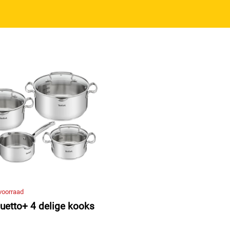
voorraad
Duetto+ 4 delige kooks