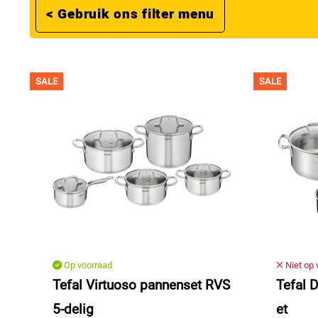
< Gebruik ons filter menu
SALE
SALE
Op voorraad
Niet op 
Tefal Virtuoso pannenset RVS
Tefal 
5-delig
et