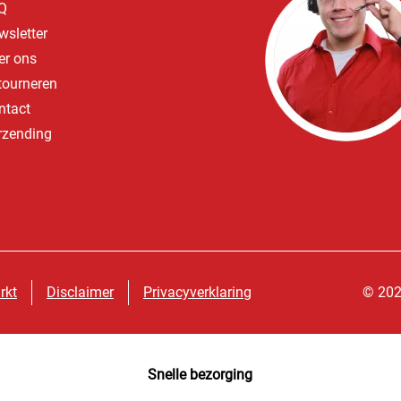
Q
wsletter
er ons
tourneren
ntact
rzending
rkt
Disclaimer
Privacyverklaring
© 202
Snelle bezorging