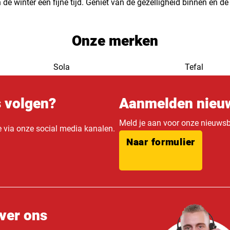
de winter een fijne tijd. Geniet van de gezelligheid binnen en de
Onze merken
Sola
Tefal
s volgen?
Aanmelden nieuw
Meld je aan voor onze nieuwsbr
e via onze social media kanalen.
Naar formulier
ver ons