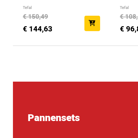
Tefal
Tefal
€ 150,49
€ 108
€ 144,63
€ 96,
Pannensets