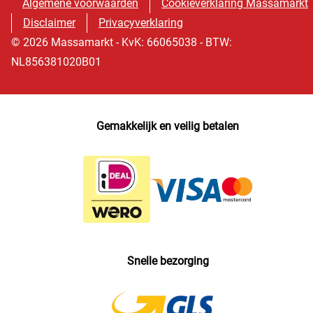
Algemene voorwaarden
Cookieverklaring Massamarkt
Disclaimer
Privacyverklaring
© 2026 Massamarkt - KvK: 66065038 - BTW:
NL856381020B01
Gemakkelijk en veilig betalen
Snelle bezorging