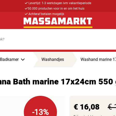
Levertijd: 1-3 werkdagen ivm vakantieperiode
50.000 producten voor in en om het huis
Achteraf betalen mogelijk
Badkamer
Washandjes
Washand marine 17
na Bath marine 17x24cm 550 
€ 16,08
€ 
-13%