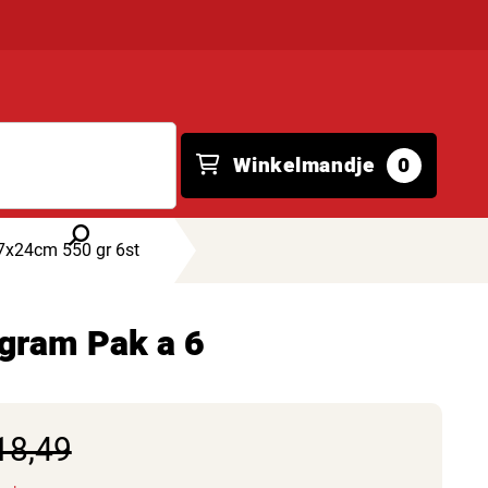
Winkelmandje
0
x24cm 550 gr 6st
gram Pak a 6
18,49