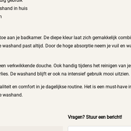
dig gebruik
ashand in huis
n
 toe aan je badkamer. De diepe kleur laat zich gemakkelijk com
e washand past altijd. Door de hoge absorptie neem je vuil en w
n verkwikkende douche. Ook handig tijdens het reinigen van je 
erlies. De washand blijft er ook na intensief gebruik mooi uitzien.
eit en comfort in je dagelijkse routine. Het is een must-have in
le washand.
Vragen? Stuur een bericht!