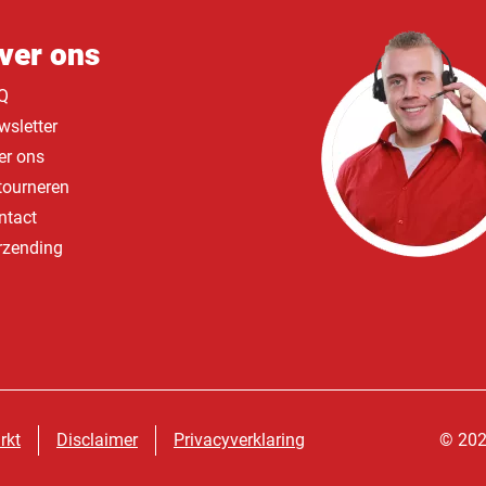
ver ons
Q
wsletter
er ons
tourneren
ntact
rzending
rkt
Disclaimer
Privacyverklaring
© 202