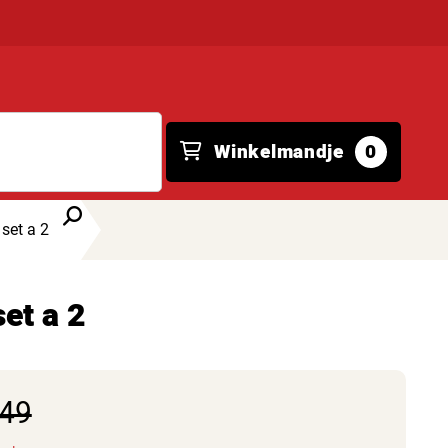
Winkelmandje
0
set a 2
et a 2
,49