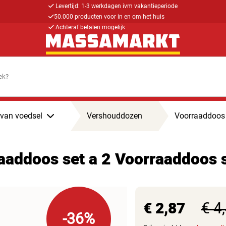
Levertijd: 1-3 werkdagen ivm vakantieperiode
50.000 producten voor in en om het huis
Achteraf betalen mogelijk
van voedsel
Vershouddozen
Voorraaddoos 
aaddoos set a 2 Voorraaddoos s
€ 2,87
€ 4
-36%