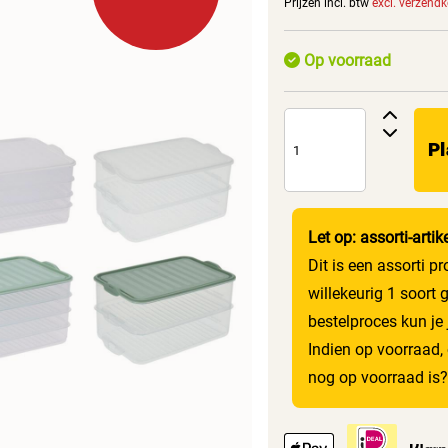
Prijzen incl. btw
excl. verzend
Op voorraad
Pl
Let op: assorti-artik
Dit is een assorti p
willekeurig 1 soort 
bestelproces kun je
Indien op voorraad, 
nog op voorraad is