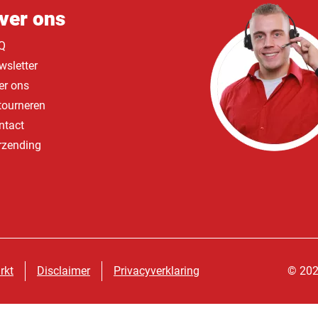
ver ons
Q
wsletter
er ons
tourneren
ntact
rzending
rkt
Disclaimer
Privacyverklaring
© 202