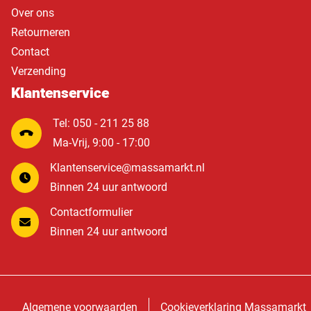
Over ons
Retourneren
Contact
Verzending
Klantenservice
Tel: 050 - 211 25 88
Ma-Vrij, 9:00 - 17:00
Klantenservice@massamarkt.nl
Binnen 24 uur antwoord
Contactformulier
Binnen 24 uur antwoord
Algemene voorwaarden
Cookieverklaring Massamarkt