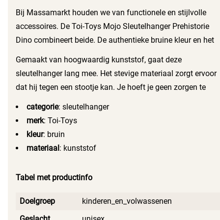
bruin dinosaurusontwerp valt zeker op aan je sleutelbos,
Bij Massamarkt houden we van functionele en stijlvolle
tas of rugzak. Door het compacte formaat neem je hem
accessoires. De Toi-Toys Mojo Sleutelhanger Prehistorie
gemakkelijk overal mee naartoe.
Dino combineert beide. De authentieke bruine kleur en het
gedetailleerde design geven deze sleutelhanger een
Gemaakt van hoogwaardig kunststof, gaat deze
aantrekkelijke uitstraling. Of je hem nu voor jezelf koopt of
sleutelhanger lang mee. Het stevige materiaal zorgt ervoor
als cadeau geeft, deze sleutelhanger zorgt altijd voor een
dat hij tegen een stootje kan. Je hoeft je geen zorgen te
glimlach.
maken over beschadigingen
categorie
: sleutelhanger
merk
: Toi-Toys
kleur
: bruin
materiaal
: kunststof
Tabel met productinfo
Doelgroep
kinderen_en_volwassenen
Geslacht
unisex