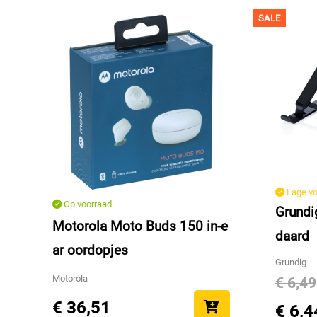
SALE
Lage vo
Op voorraad
Grundi
Motorola Moto Buds 150 in-e
daard
ar oordopjes
Grundig
€ 6,49
Motorola
€ 36,51
€ 6,4