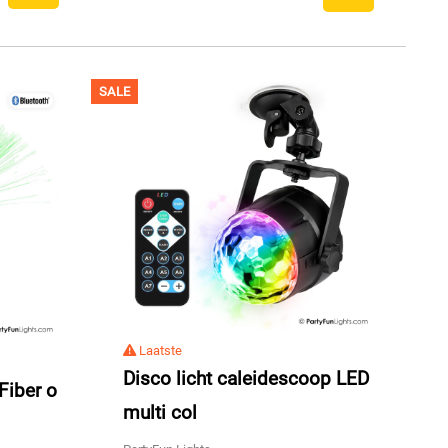
SALE
Laatste
Disco licht caleidescoop LED
Fiber o
multi col