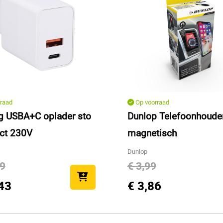
raad
Op voorraad
g USBA+C oplader sto
Dunlop Telefoonhoude
ct 230V
magnetisch
Dunlop
49
€ 3,99
43
€ 3,86