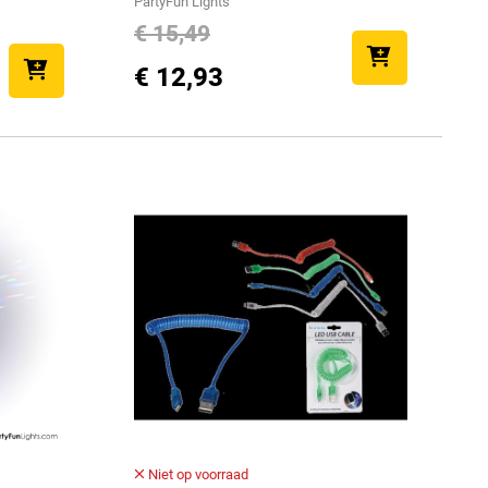
PartyFun Lights
€ 15,49
€ 12,93
Niet op voorraad