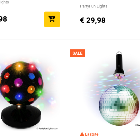
ights
PartyFun Lights
98
€ 29,98
SALE
Laatste