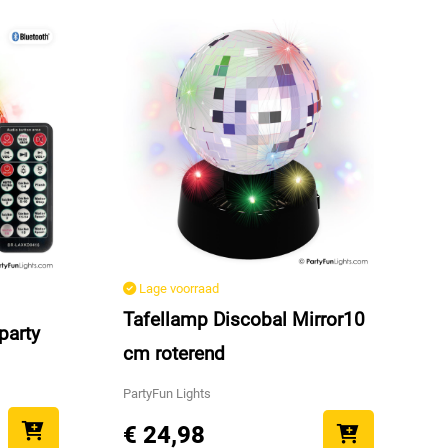
Lage voorraad
Tafellamp Discobal Mirror10
party
cm roterend
PartyFun Lights
€ 24,98