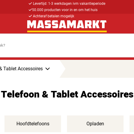
Levertijd: 1-3 werkdagen ivm vakantieperiode
50.000 producten voor in en om het huis
Achteraf betalen mogelijk
& Tablet Accessoires
Telefoon & Tablet Accessoires
Hoofdtelefoons
Opladen