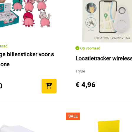
raad
Op voorraad
e billensticker voor s
Locatietracker wireles
hone
TryBe
€ 4,96
0
SALE