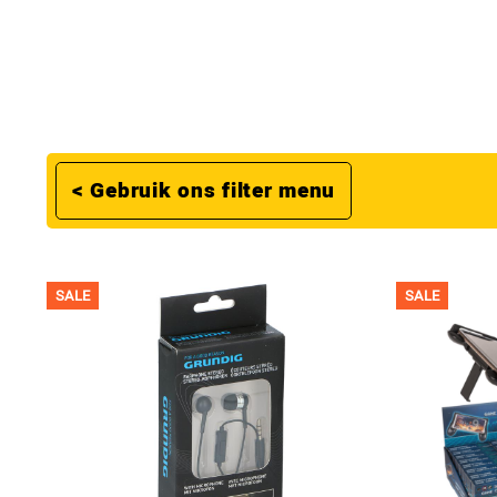
< Gebruik ons filter menu
SALE
SALE