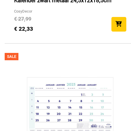
Kalender zwart metaal 24,5x12x18,5cm
CosyDecor
€ 27,99
€ 22,33
SALE