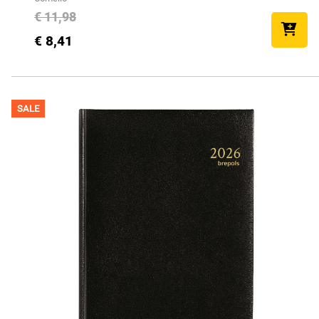
€ 11,98
€ 8,41
SALE