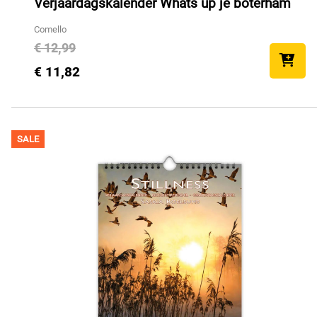
Verjaardagskalender Whats up je boterham
Comello
€ 12,99
€ 11,82
SALE