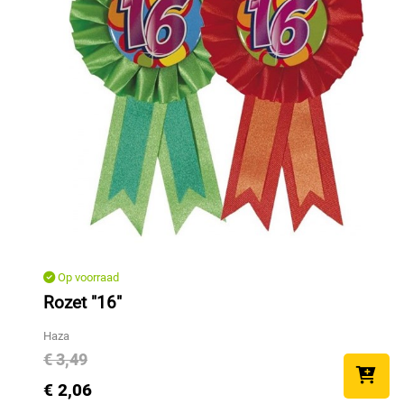
Op voorraad
Rozet "16"
Haza
€ 3,49
€ 2,06