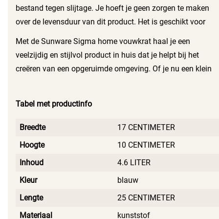
krat is licht van gewicht, wat het verplaatsen ervan een
bestand tegen slijtage. Je hoeft je geen zorgen te maken
fluitje van een cent maakt.
over de levensduur van dit product. Het is geschikt voor
zowel binnen als buiten (maar niet voor langdurig
Met de Sunware Sigma home vouwkrat haal je een
buitengebruik). Hierdoor gebruik je het krat waar het jou het
veelzijdig en stijlvol product in huis dat je helpt bij het
beste past.
creëren van een opgeruimde omgeving. Of je nu een klein
appartement hebt of een grote woning, dit vouwkrat biedt
de perfecte oplossing voor jouw opbergruimte. Geniet van
Tabel met productinfo
de praktische voordelen en de frisse uitstraling die dit krat
met zich meebrengt.
Breedte
17 CENTIMETER
Hoogte
10 CENTIMETER
Inhoud
4.6 LITER
Kleur
blauw
Lengte
25 CENTIMETER
Materiaal
kunststof