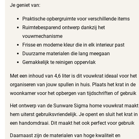
kleine spullen. Door zijn slimme ontwerp vouw je het krat
Je geniet van:
eenvoudig op, waardoor je ruimte bespaart wanneer je het
niet gebruikt.
Praktische opbergruimte voor verschillende items
Ruimtebesparend ontwerp dankzij het
vouwmechanisme
Frisse en moderne kleur die in elk interieur past
Duurzame materialen die lang meegaan
Gemakkelijk te reinigen oppervlak
Met een inhoud van 4,6 liter is dit vouwkrat ideaal voor het
organiseren van jouw spullen in huis. Plaats het krat in de
woonkamer voor het opbergen van tijdschriften of gebruik
het in de slaapkamer voor extra opslag van kleding.
Het ontwerp van de Sunware Sigma home vouwkrat maakt
Dankzij de mooie blauwe kleur geeft het krat je interieur
hem uiterst gebruiksvriendelijk. Je opent en sluit het krat in
een vrolijke uitstraling.
een handomdraai. Dit maakt het ook perfect voor gebruik
op plekken waar je regelmatig spullen in en uit haalt. Het
Daarnaast zijn de materialen van hoge kwaliteit en