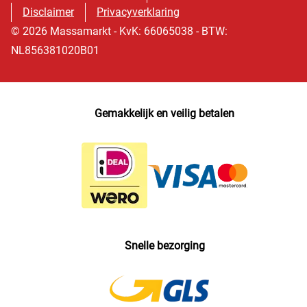
Disclaimer
Privacyverklaring
© 2026 Massamarkt - KvK: 66065038 - BTW:
NL856381020B01
Gemakkelijk en veilig betalen
Snelle bezorging