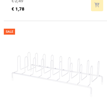
€ 2,49
€ 1,78
SALE