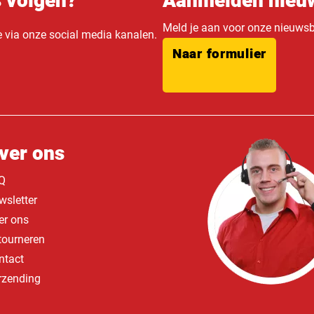
s volgen?
Aanmelden nieuw
Meld je aan voor onze nieuwsbr
e via onze social media kanalen.
Naar formulier
ver ons
Q
wsletter
er ons
tourneren
ntact
rzending