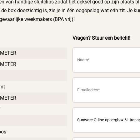
n van handige sluitclips zodat het deksel goed op zijn plaats bl
e box doorzichtig is, zie je in één oogopslag wat erin zit. Je k
 gevaarlijke weekmakers (BPA vrij)!
Vragen? Stuur een bericht!
IMETER
IMETER
ant
IMETER
f
oos