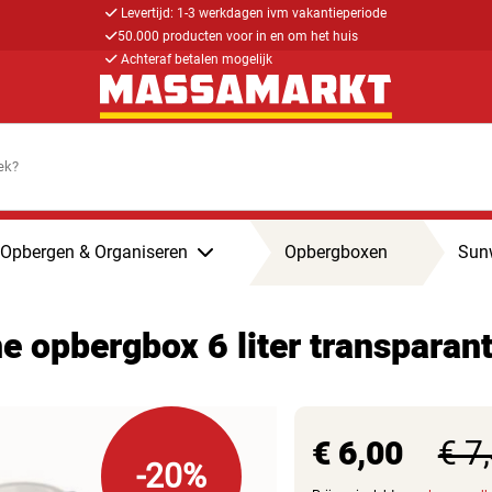
Levertijd: 1-3 werkdagen ivm vakantieperiode
50.000 producten voor in en om het huis
Achteraf betalen mogelijk
Opbergen & Organiseren
Opbergboxen
Sunw
e opbergbox 6 liter transpar
€ 6,00
€ 7
-20%