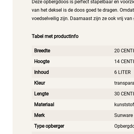
Deze opbergdoos is perfect stapelbaar en voorzie
van het deksel is de doos goed te dragen. Omdat d
voedselveilig zijn. Daarnaast zijn ze ook vrij van
Tabel met productinfo
Breedte
20 CENT
Hoogte
14 CENT
Inhoud
6 LITER
Kleur
transpar
Lengte
30 CENT
Materiaal
kunststo
Merk
Sunware
Type opberger
Opbergd