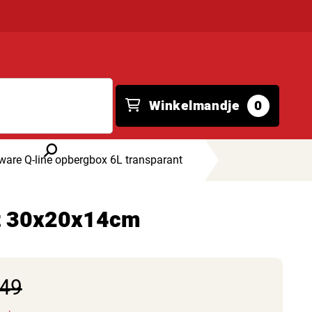
Winkelmandje
0
are Q-line opbergbox 6L transparant
ant 30x20x14cm
,49