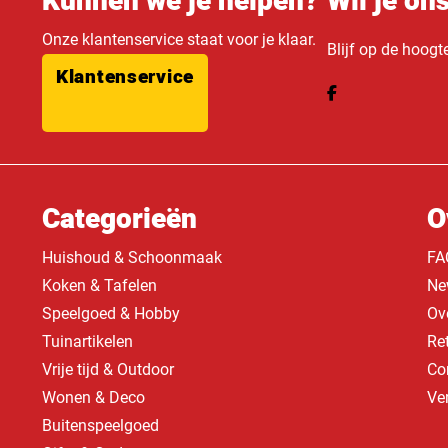
Kunnen we je helpen?
Wil je on
Onze klantenservice staat voor je klaar.
Blijf op de hoogt
Klantenservice
Categorieën
O
Huishoud & Schoonmaak
FA
Koken & Tafelen
Ne
Speelgoed & Hobby
Ov
Tuinartikelen
Re
Vrije tijd & Outdoor
Co
Wonen & Deco
Ve
Buitenspeelgoed