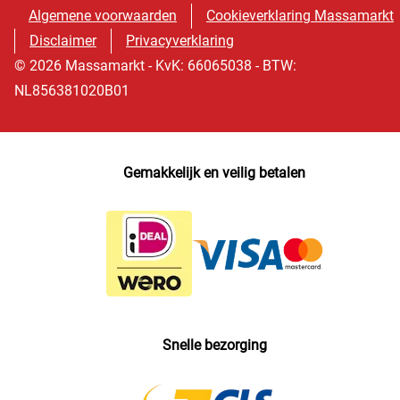
Algemene voorwaarden
Cookieverklaring Massamarkt
Disclaimer
Privacyverklaring
© 2026 Massamarkt - KvK: 66065038 - BTW:
NL856381020B01
Gemakkelijk en veilig betalen
Snelle bezorging