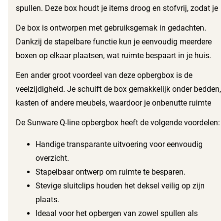
spullen. Deze box houdt je items droog en stofvrij, zodat je
alles in optimale conditie blijft. Met een slimme,
De box is ontworpen met gebruiksgemak in gedachten.
transparante constructie zie je in één oogopslag wat erin
Dankzij de stapelbare functie kun je eenvoudig meerdere
zit, wat het gemakkelijk maakt om snel te vinden wat je
boxen op elkaar plaatsen, wat ruimte bespaart in je huis.
nodig hebt.
Het deksel blijft stevig op zijn plaats door de handige
Een ander groot voordeel van deze opbergbox is de
sluitclips, wat extra zekerheid biedt dat je spullen goed
veelzijdigheid. Je schuift de box gemakkelijk onder bedden,
opgeborgen zijn. Het stevige handvat aan de bovenkant
kasten of andere meubels, waardoor je onbenutte ruimte
van het deksel zorgt ervoor dat je de box met gemak kunt
optimaal benut. Ook voor het opslaan van voedselwaren
De Sunware Q-line opbergbox heeft de volgende voordelen:
verplaatsen, waar je ook bent.
zijn deze boxen perfect geschikt. Dankzij het stevige
kunststof blijven je voedingsmiddelen vers en beschermd
Handige transparante uitvoering voor eenvoudig
tegen invloeden van buitenaf.
overzicht.
Stapelbaar ontwerp om ruimte te besparen.
Stevige sluitclips houden het deksel veilig op zijn
plaats.
Ideaal voor het opbergen van zowel spullen als