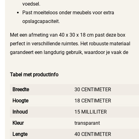
voedsel.
Past moeiteloos onder meubels voor extra
opslagcapaciteit.
Met een afmeting van 40 x 30 x 18 cm past deze box
perfect in verschillende ruimtes. Het robuuste materiaal
garandeert een langdurig gebruik, waardoor je vaak de
voordelen van deze box ervaart. Kiezen voor de Sunware Q-
line opbergbox betekent kiezen voor kwaliteit en
Tabel met productinfo
functionaliteit in je huishouden.
Breedte
30 CENTIMETER
Hoogte
18 CENTIMETER
Inhoud
15 MILLILITER
Kleur
transparant
Lengte
40 CENTIMETER