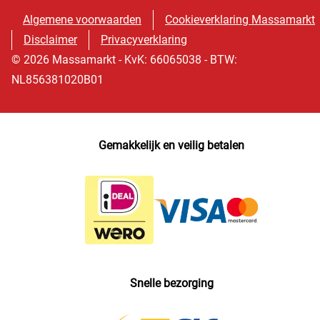
Algemene voorwaarden
Cookieverklaring Massamarkt
Disclaimer
Privacyverklaring
© 2026 Massamarkt - KvK: 66065038 - BTW:
NL856381020B01
Gemakkelijk en veilig betalen
Snelle bezorging