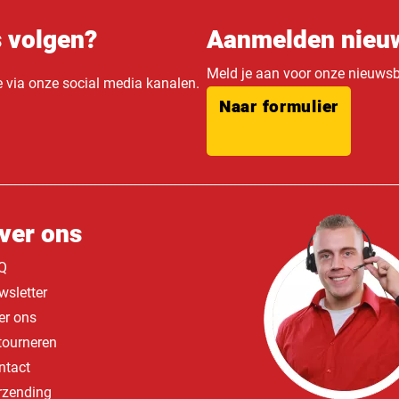
s volgen?
Aanmelden nieuw
Meld je aan voor onze nieuwsbr
e via onze social media kanalen.
Naar formulier
ver ons
Q
wsletter
er ons
tourneren
ntact
rzending