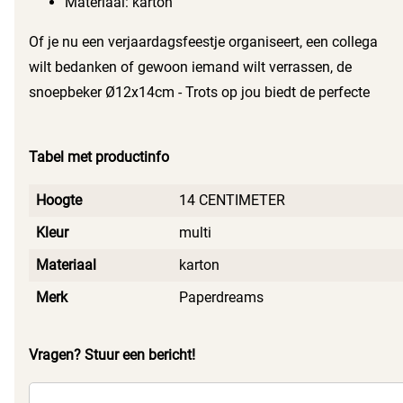
Materiaal: karton
Of je nu een verjaardagsfeestje organiseert, een collega
wilt bedanken of gewoon iemand wilt verrassen, de
snoepbeker Ø12x14cm - Trots op jou biedt de perfecte
oplossing. Voeg een persoonlijke touch toe door de
snoepbeker te vullen met hun favoriete snoepjes en creëer
Tabel met productinfo
een onvergetelijk cadeau.
Hoogte
14 CENTIMETER
Kleur
multi
Materiaal
karton
Merk
Paperdreams
Vragen? Stuur een bericht!