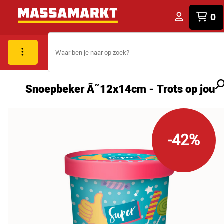
0
Snoepbeker Ã˜12x14cm - Trots op jou
-42%