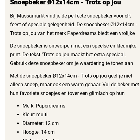
Snoepbeker Ø12x14cm - Trots op jou
Bij Massamarkt vind je de perfecte snoepbeker voor elk
feest of speciale gelegenheid. De snoepbeker Ø12x14cm -
Trots op jou van het merk Paperdreams biedt een vrolijke
en kleurrijke uitstraling. Zo maak je elke viering compleet
De snoepbeker is ontworpen met een speelse en kleurrijke
met deze leuke cadeauverpakking.
print. De tekst "Trots op jou maakt het extra speciaal.
Gebruik deze snoepbeker om je waardering te tonen aan
een speciaal iemand. Het materiaal van karton zorgt dat de
Met de snoepbeker Ø12x14cm - Trots op jou geef je niet
snoepbeker stevig en duurzaam blijft tijdens het gebruik.
alleen snoep, maar ook een warm gebaar. Vul de beker met
De multi-kleurige print past perfect bij elke feestelijke
hun favoriete snoepjes en tover een glimlach op hun
setting.
gezicht. Deze snoepbeker behoort tot de categorie
Merk: Paperdreams
cadeauverpakking en biedt de volgende kenmerken:
Kleur: multi
Diameter: 12 cm
Hoogte: 14 cm