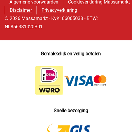
Algemene voorwaarden
Cookieverklaring Massamarkt
Disclaimer
Privacyverklaring
© 2026 Massamarkt - KvK: 66065038 - BTW:
NL856381020B01
Gemakkelijk en veilig betalen
Snelle bezorging