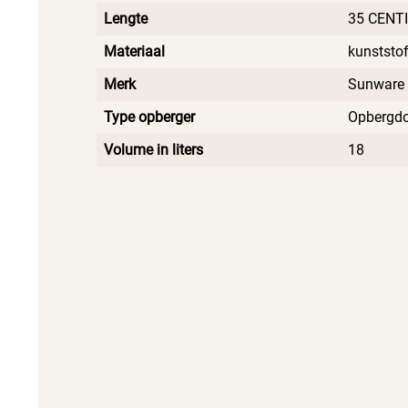
Lengte
35 CENT
Materiaal
kunststo
Merk
Sunware
Type opberger
Opbergd
Volume in liters
18