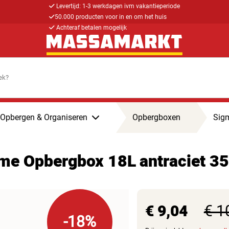
Levertijd: 1-3 werkdagen ivm vakantieperiode
50.000 producten voor in en om het huis
Achteraf betalen mogelijk
Opbergen & Organiseren
Opbergboxen
Sig
e Opbergbox 18L antraciet 35,
€ 9,04
€ 1
-18%