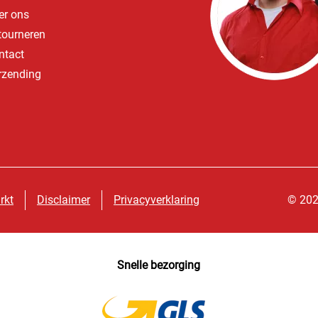
er ons
tourneren
ntact
rzending
rkt
Disclaimer
Privacyverklaring
© 202
Snelle bezorging