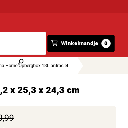
Winkelmandje
0
ma Home Opbergbox 18L antraciet
2 x 25,3 x 24,3 cm
0,99