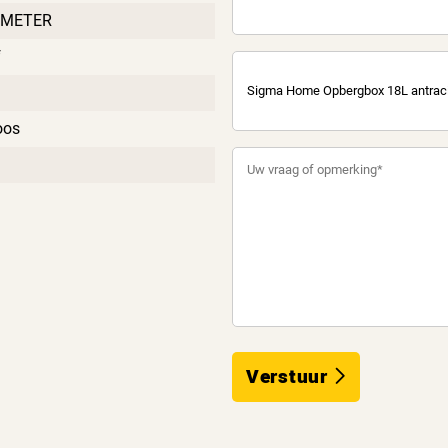
IMETER
f
oos
Verstuur