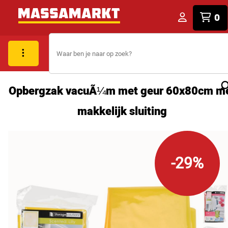
0
Opbergzak vacuÃ¼m met geur 60x80cm m
makkelijk sluiting
-29%