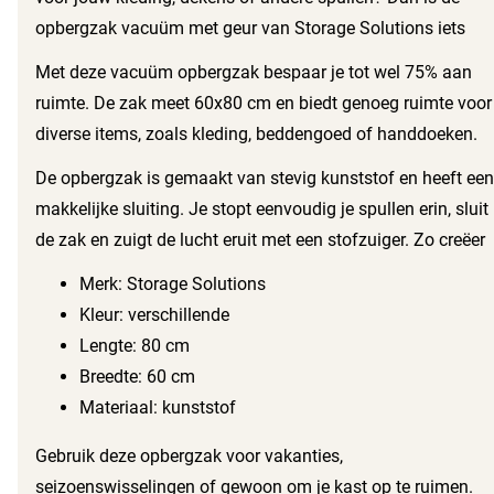
opbergzak vacuüm met geur van Storage Solutions iets
voor jou. Deze opbergzak maakt het eenvoudig om al je
Met deze vacuüm opbergzak bespaar je tot wel 75% aan
spullen netjes en overzichtelijk op te bergen.
ruimte. De zak meet 60x80 cm en biedt genoeg ruimte voor
diverse items, zoals kleding, beddengoed of handdoeken.
Dankzij de geurfunctie ruiken je spullen altijd fris, zelfs na
De opbergzak is gemaakt van stevig kunststof en heeft een
lange tijd in de opbergzak.
makkelijke sluiting. Je stopt eenvoudig je spullen erin, sluit
de zak en zuigt de lucht eruit met een stofzuiger. Zo creëer
je in een handomdraai extra ruimte in je kast of op zolder.
Merk: Storage Solutions
Kleur: verschillende
Lengte: 80 cm
Breedte: 60 cm
Materiaal: kunststof
Gebruik deze opbergzak voor vakanties,
seizoenswisselingen of gewoon om je kast op te ruimen.