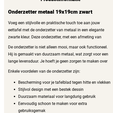
Onderzetter metaal 19x19cm zwart
Voeg een stijlvolle en praktische touch toe aan jouw
eettafel met de onderzetter van metaal in een elegante
zwarte kleur. Deze onderzetter, met een afmeting van
19x19 cm, is perfect voor het beschermen van je tafelblad
De onderzetter is niet alleen mooi, maar ook functioneel.
tegen warmte en vlekken. Dankzij het unieke bestek dessin
Hij is gemaakt van duurzaam metaal, wat zorgt voor een
geeft deze onderzetter een speelse uitstraling die bij elke
lange levensduur. Je hoeft je geen zorgen te maken over
tafelsetting past.
krassen of beschadigingen op je tafel, want deze
Enkele voordelen van de onderzetter zijn:
onderzetter biedt de juiste bescherming. Daarnaast is hij
eenvoudig te reinigen, wat het onderhoud vergemakkelijkt.
Bescherming voor je tafelblad tegen hitte en vlekken
Stijlvol design met een bestek dessin
Duurzaam materiaal voor langdurig gebruik
Eenvoudig schoon te maken voor extra
gebruiksgemak