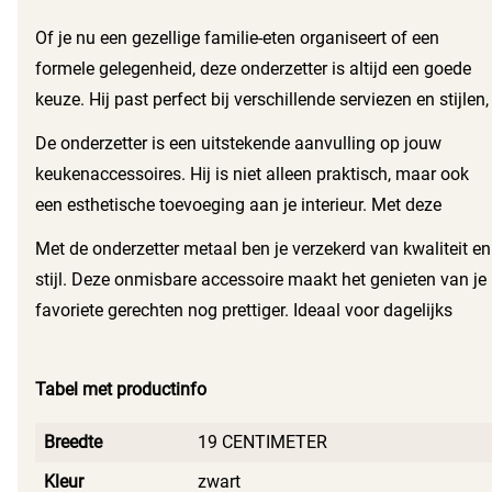
Of je nu een gezellige familie-eten organiseert of een
formele gelegenheid, deze onderzetter is altijd een goede
keuze. Hij past perfect bij verschillende serviezen en stijlen,
waardoor je hem in elke setting kunt gebruiken. Het zwarte
De onderzetter is een uitstekende aanvulling op jouw
metaal geeft een moderne uitstraling die zowel tijdloos als
keukenaccessoires. Hij is niet alleen praktisch, maar ook
trendy is.
een esthetische toevoeging aan je interieur. Met deze
onderzetter maak je van elke maaltijd een bijzondere
Met de onderzetter metaal ben je verzekerd van kwaliteit en
ervaring. Houd je tafel netjes en stijlvol met deze
stijl. Deze onmisbare accessoire maakt het genieten van je
hoogwaardige onderzetter die aan al jouw wensen voldoet.
favoriete gerechten nog prettiger. Ideaal voor dagelijks
gebruik, maar ook perfect voor speciale gelegenheden.
Maak jouw dinermomenten compleet met deze prachtige
Tabel met productinfo
onderzetter.
Breedte
19 CENTIMETER
Kleur
zwart