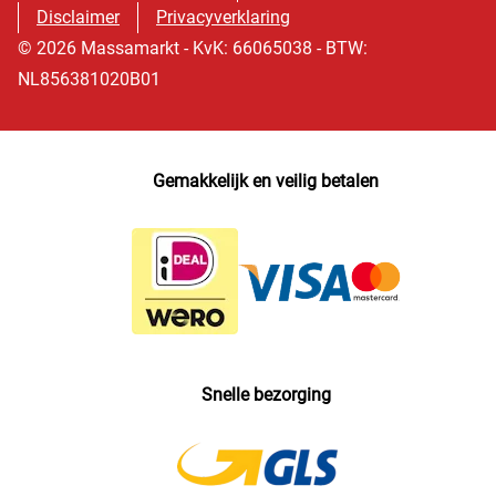
Disclaimer
Privacyverklaring
© 2026 Massamarkt - KvK: 66065038 - BTW:
NL856381020B01
Gemakkelijk en veilig betalen
Snelle bezorging