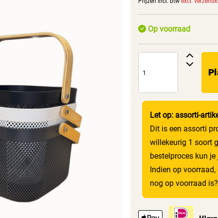
Prijzen incl. btw
excl. verzend
Op voorraad
Pl
Let op: assorti-artik
Dit is een assorti p
willekeurig 1 soort 
bestelproces kun je
Indien op voorraad, 
nog op voorraad is