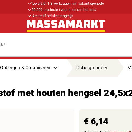
Levertijd: 1-3 werkdagen ivm vakantieperiode
50.000 producten voor in en om het huis
Achteraf betalen mogelijk
Opbergen & Organiseren
Opbergmanden
M
stof met houten hengsel 24,5
€ 6,14