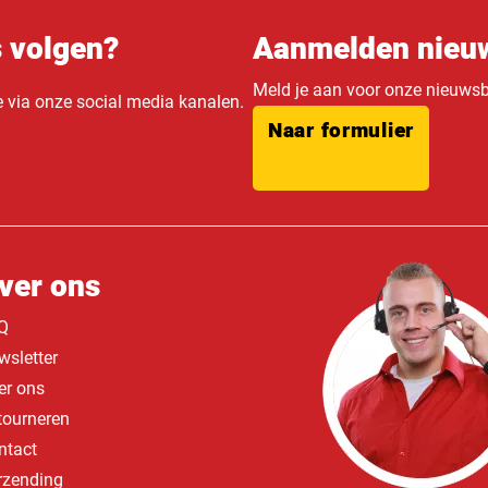
s volgen?
Aanmelden nieuw
Meld je aan voor onze nieuwsbr
e via onze social media kanalen.
Naar formulier
ver ons
Q
wsletter
er ons
tourneren
ntact
rzending