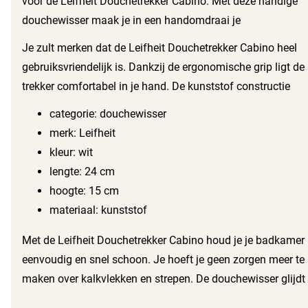
voor de Leifheit Douchetrekker Cabino. Met deze handige
douchewisser maak je in een handomdraai je
douchewanden, spiegels en tegels schoon. Je profiteert
Je zult merken dat de Leifheit Douchetrekker Cabino heel
van het gebruiksgemak en het mooie design van deze
gebruiksvriendelijk is. Dankzij de ergonomische grip ligt de
douchetrekker.
trekker comfortabel in je hand. De kunststof constructie
zorgt voor een stevige en duurzame kwaliteit, terwijl het
categorie: douchewisser
lichte gewicht het schoonmaken nog makkelijker maakt.
merk: Leifheit
Met een lengte van 24 cm en een hoogte van 15 cm, is
kleur: wit
deze douchewisser perfect voor elke badkamer.
lengte: 24 cm
hoogte: 15 cm
materiaal: kunststof
Met de Leifheit Douchetrekker Cabino houd je je badkamer
eenvoudig en snel schoon. Je hoeft je geen zorgen meer te
maken over kalkvlekken en strepen. De douchewisser glijdt
soepel over oppervlakten en verwijdert water zonder