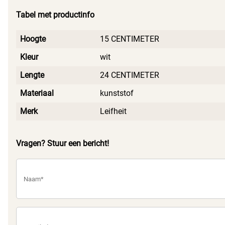
moeite. Hiermee blijft je douche langer fris en hygiënisch.
Tabel met productinfo
Investeer in deze praktische en stijlvolle douchetrekker en
geniet van een glanzende badkamer.
Hoogte
15 CENTIMETER
Kleur
wit
Lengte
24 CENTIMETER
Materiaal
kunststof
Merk
Leifheit
Vragen? Stuur een bericht!