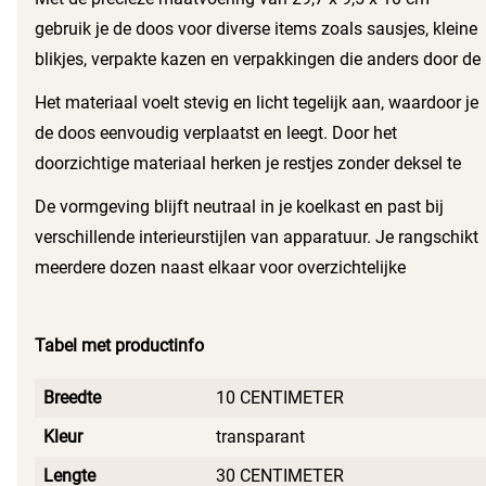
gebruik je de doos voor diverse items zoals sausjes, kleine
blikjes, verpakte kazen en verpakkingen die anders door de
koelkast rollen. Je plaatst de doos in de deur of op een
Het materiaal voelt stevig en licht tegelijk aan, waardoor je
plank zodat alles bij elkaar blijft en eten minder snel over
de doos eenvoudig verplaatst en leegt. Door het
het zicht raakt. De rechthoekige vorm benut rechte hoeken
doorzichtige materiaal herken je restjes zonder deksel te
van rekken en lades efficiënt.
tillen. Vlekken en vocht spoel je met lauw water en een
De vormgeving blijft neutraal in je koelkast en past bij
zachte doek weg
verschillende interieurstijlen van apparatuur. Je rangschikt
meerdere dozen naast elkaar voor overzichtelijke
organisatie van soorten producten, of gebruikt één doos
als tijdelijke opvang voor geopende verpakkingen. Deze
Tabel met productinfo
doos levert een praktische oplossing als je rust en
overzicht in de koelkast wilt brengen zonder grote
Breedte
10 CENTIMETER
aanpassingen aan de inrichting.
Kleur
transparant
Lengte
30 CENTIMETER