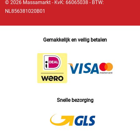
© 2026 Massamarkt - KvK: 66065038 - BTW:
NL856381020B01
Gemakkelijk en veilig betalen
Snelle bezorging