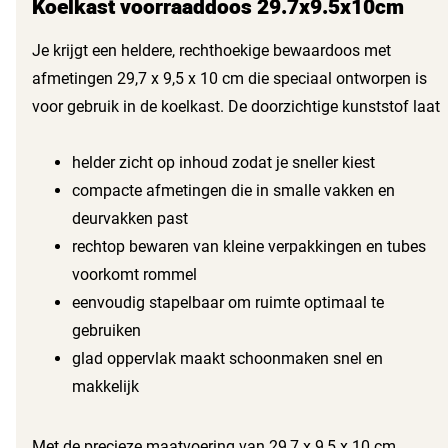
Koelkast voorraaddoos 29.7x9.5x10cm
Je krijgt een heldere, rechthoekige bewaardoos met
afmetingen 29,7 x 9,5 x 10 cm die speciaal ontworpen is
voor gebruik in de koelkast. De doorzichtige kunststof laat
direct zien welke producten erin liggen, zodat je snel pakt
wat je nodig hebt zonder alles uit te laden. Het eenvoudige,
helder zicht op inhoud zodat je sneller kiest
strakke ontwerp past in smalle deurtjes, op planken en in
compacte afmetingen die in smalle vakken en
lades en zorgt voor rust in je koelruimte.
deurvakken past
rechtop bewaren van kleine verpakkingen en tubes
voorkomt rommel
eenvoudig stapelbaar om ruimte optimaal te
gebruiken
glad oppervlak maakt schoonmaken snel en
makkelijk
Met de precieze maatvoering van 29,7 x 9,5 x 10 cm