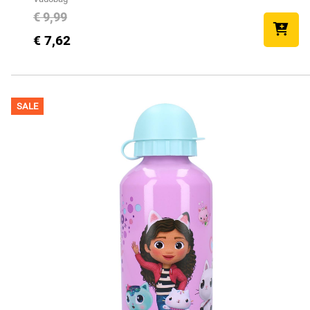
€ 9,99
€ 7,62
SALE